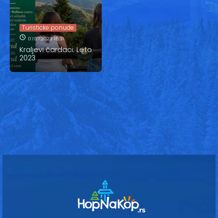
Vesti
Oglasi
Turisticke ponude
07.07.2023 16:31
Galerija
Kraljevi čardaci: Leto
2023
Copyright© 2020
HopNaKop