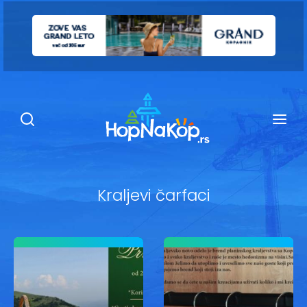
Smeštaj Kopaonik
Ugostiteljstvo
Sadržaj
Kop Info
Kraljevi čarfaci
Ski info
Ski škole
Ski renta