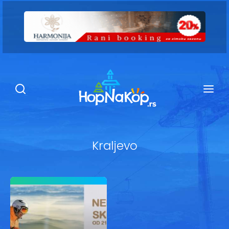
Smeštaj Kopaonik
Ugostiteljstvo
Sadržaj
Kop Info
Kraljevo
Ski info
Ski škole
Ski renta