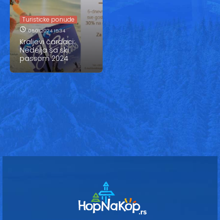
Vesti
Turisticke ponude
Oglasi
05.01.2024 15:34
Kraljevi čardaci:
Galerija
Nedelja sa ski
passom 2024
Copyright© 2020
HopNaKop