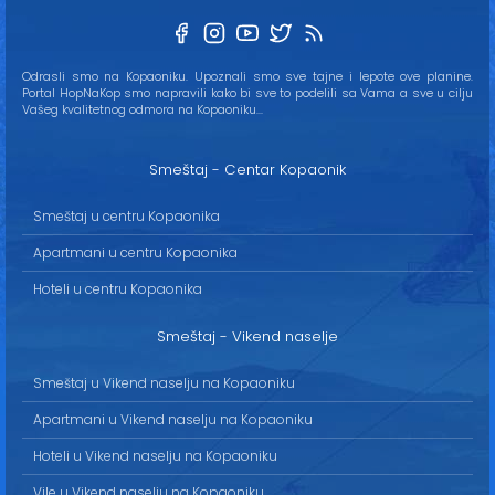
Odrasli smo na Kopaoniku. Upoznali smo sve tajne i lepote ove planine.
Portal HopNaKop smo napravili kako bi sve to podelili sa Vama a sve u cilju
Vašeg kvalitetnog odmora na Kopaoniku...
Smeštaj - Centar Kopaonik
Smeštaj u centru Kopaonika
Apartmani u centru Kopaonika
Hoteli u centru Kopaonika
Smeštaj - Vikend naselje
Smeštaj u Vikend naselju na Kopaoniku
Apartmani u Vikend naselju na Kopaoniku
Hoteli u Vikend naselju na Kopaoniku
Vile u Vikend naselju na Kopaoniku