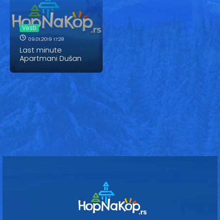
Vesti
Oglasi
Vesti
09.01.2019 17:28
Galerija
Last minute
Apartmani Dušan
Copyright© 2020
HopNaKop