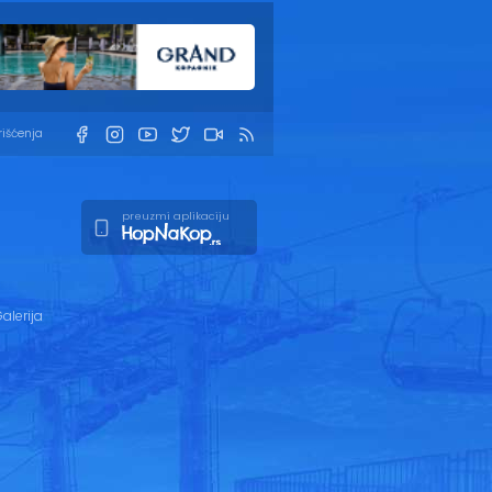
rišćenja
preuzmi aplikaciju
alerija