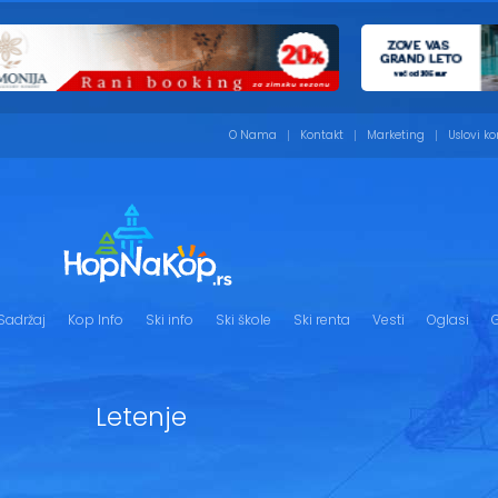
O Nama
Kontakt
Marketing
Uslovi ko
Sadržaj
Kop Info
Ski info
Ski škole
Ski renta
Vesti
Oglasi
G
Letenje