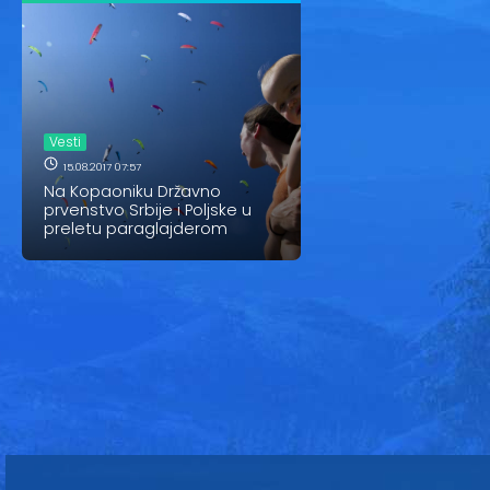
Vesti
15.08.2017 07:57
Na Kopaoniku Državno
prvenstvo Srbije i Poljske u
preletu paraglajderom