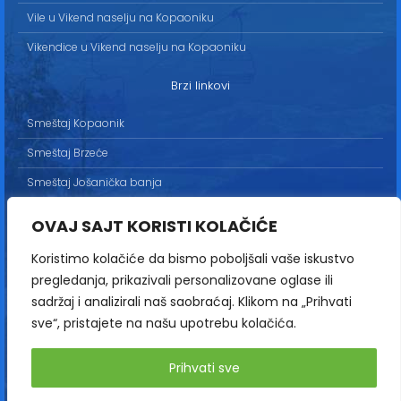
Vile u Vikend naselju na Kopaoniku
Vikendice u Vikend naselju na Kopaoniku
Brzi linkovi
Smeštaj Kopaonik
Smeštaj Brzeće
Smeštaj Jošanička banja
Uslovi korišćenja
OVAJ SAJT KORISTI KOLAČIĆE
Marketing
Koristimo kolačiće da bismo poboljšali vaše iskustvo
Politika privatnosti
pregledanja, prikazivali personalizovane oglase ili
Kontakt
sadržaj i analizirali naš saobraćaj. Klikom na „Prihvati
sve“, pristajete na našu upotrebu kolačića.
Copyright© 2013-2026 | HopNaKop
Prihvati sve
Sva prava zadržana / All rights reserved