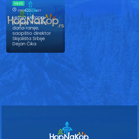
Vesti
Vesti
09.06.2017 14:07
Oglasi
Letnja sezona
počinje mesec
Galerija
dana ranije,
saopštio direktor
Skijališta Srbije
Dejan Ćika
Copyright© 2020
HopNaKop