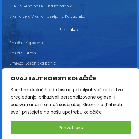
Vile u Vikend naselju na Kopaoniku
Vikendice u Vikend naselju na Kopaoniku
Brzi linkovi
Smeštaj Kopaonik
Smeštaj Brzeće
Smeštaj Jošanička banja
Uslovi korišćenja
OVAJ SAJT KORISTI KOLAČIĆE
Marketing
Koristimo kolačiće da bismo poboljšali vaše iskustvo
Politika privatnosti
pregledanja, prikazivali personalizovane oglase ili
Kontakt
sadržaj i analizirali naš saobraćaj. Klikom na „Prihvati
sve“, pristajete na našu upotrebu kolačića.
Copyright© 2013-2026 | HopNaKop
Prihvati sve
Sva prava zadržana / All rights reserved