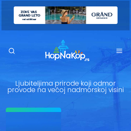
Smeštaj Kopaonik
Ugostiteljstvo
Sadržaj
Kop Info
Ljubiteljima prirode koji odmor
provode na većoj nadmorskoj visini
Ski info
Ski škole
Ski renta