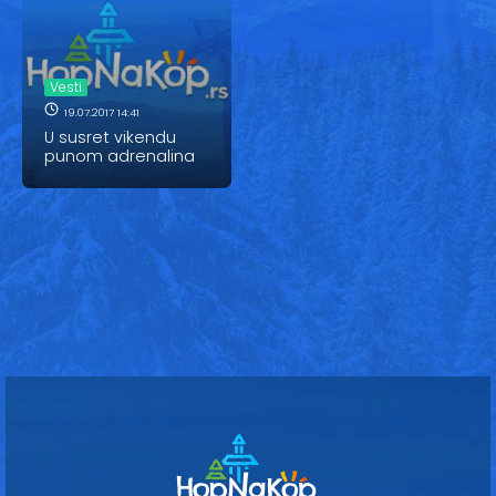
Vesti
Oglasi
Vesti
Galerija
19.07.2017 14:41
U susret vikendu
punom adrenalina
Copyright© 2020
HopNaKop