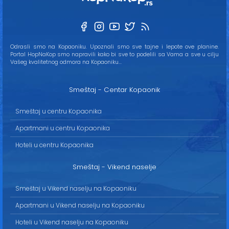
Odrasli smo na Kopaoniku. Upoznali smo sve tajne i lepote ove planine.
Portal HopNaKop smo napravili kako bi sve to podelili sa Vama a sve u cilju
Vašeg kvalitetnog odmora na Kopaoniku...
Smeštaj - Centar Kopaonik
Smeštaj u centru Kopaonika
Apartmani u centru Kopaonika
Hoteli u centru Kopaonika
Smeštaj - Vikend naselje
Smeštaj u Vikend naselju na Kopaoniku
Apartmani u Vikend naselju na Kopaoniku
Hoteli u Vikend naselju na Kopaoniku