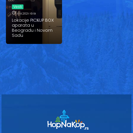
Vesti
Vesti
Oglasi
17.11.2021 19:51
Lokacije PICКUP BOX
aparata u
Galerija
Beogradu i Novom
Sadu
Copyright© 2020
HopNaKop