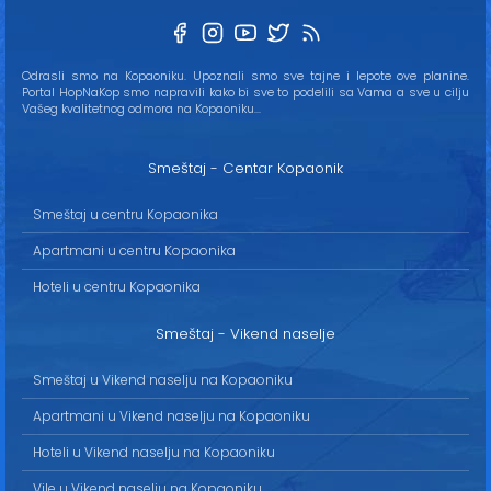
Odrasli smo na Kopaoniku. Upoznali smo sve tajne i lepote ove planine.
Portal HopNaKop smo napravili kako bi sve to podelili sa Vama a sve u cilju
Vašeg kvalitetnog odmora na Kopaoniku...
Smeštaj - Centar Kopaonik
Smeštaj u centru Kopaonika
Apartmani u centru Kopaonika
Hoteli u centru Kopaonika
Smeštaj - Vikend naselje
Smeštaj u Vikend naselju na Kopaoniku
Apartmani u Vikend naselju na Kopaoniku
Hoteli u Vikend naselju na Kopaoniku
Vile u Vikend naselju na Kopaoniku