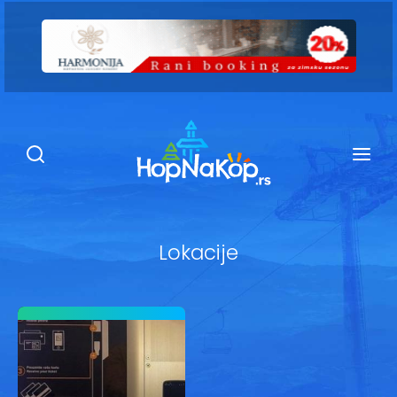
Smeštaj Kopaonik
Ugostiteljstvo
Sadržaj
Kop Info
Lokacije
Ski info
Ski škole
Ski renta