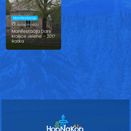
Vesti
Oglasi
Manifestacije
09.05.2017 12:27
Galerija
Manifestacija Dani
kraljice Jelene – 2017
Raška
Copyright© 2020
HopNaKop