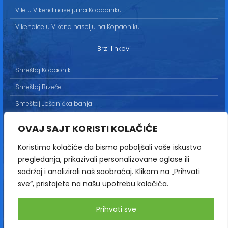
Vile u Vikend naselju na Kopaoniku
Vikendice u Vikend naselju na Kopaoniku
Brzi linkovi
Smeštaj Kopaonik
Smeštaj Brzeće
Smeštaj Jošanička banja
Uslovi korišćenja
OVAJ SAJT KORISTI KOLAČIĆE
Marketing
Koristimo kolačiće da bismo poboljšali vaše iskustvo
Politika privatnosti
pregledanja, prikazivali personalizovane oglase ili
Kontakt
sadržaj i analizirali naš saobraćaj. Klikom na „Prihvati
sve“, pristajete na našu upotrebu kolačića.
Copyright© 2013-2026 | HopNaKop
Prihvati sve
Sva prava zadržana / All rights reserved