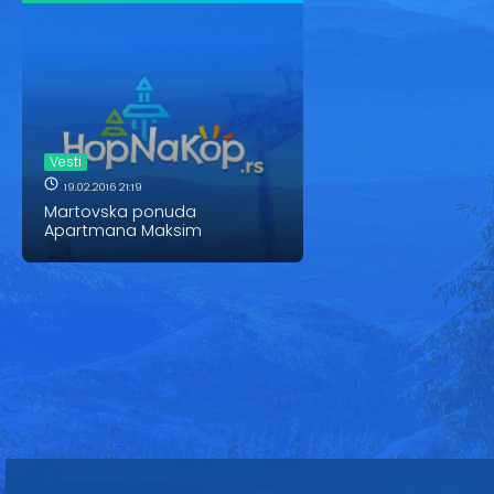
Vesti
19.02.2016 21:19
Martovska ponuda
Apartmana Maksim