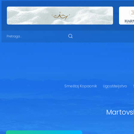
Smeštaj Kopaonik
Ugostiteljstvo
Martov