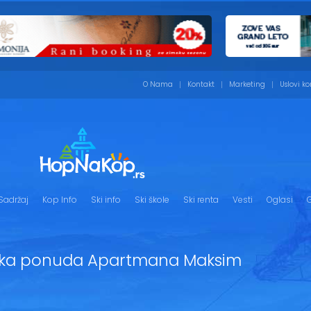
O Nama
Kontakt
Marketing
Uslovi ko
Sadržaj
Kop Info
Ski info
Ski škole
Ski renta
Vesti
Oglasi
G
ska ponuda Apartmana Maksim