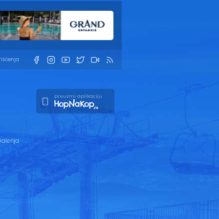
rišćenja
preuzmi aplikaciju
alerija