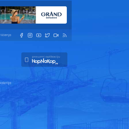
rišćenja
preuzmi aplikaciju
alerija