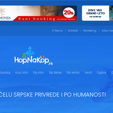
O Nama
Kontakt
Marketing
Uslovi ko
Sadržaj
Kop Info
Ski info
Ski škole
Ski renta
Vesti
Oglasi
G
ELU SRPSKE PRIVREDE I PO HUMANOSTI