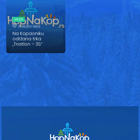
Vesti
Oglasi
Vesti
21.08.2017 16:05
Galerija
Na Kopaoniku
održana trka
„Triatlon – 3S“
Copyright© 2020
HopNaKop