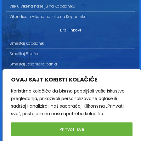
Vile u Vikend naselju na Kopaoniku
Vikendice u Vikend naselju na Kopaoniku
Brzi linkovi
Smeštaj Kopaonik
Smeštaj Brzeće
Smeštaj Jošanička banja
Uslovi korišćenja
OVAJ SAJT KORISTI KOLAČIĆE
Marketing
Koristimo kolačiće da bismo poboljšali vaše iskustvo
Politika privatnosti
pregledanja, prikazivali personalizovane oglase ili
Kontakt
sadržaj i analizirali naš saobraćaj. Klikom na „Prihvati
sve“, pristajete na našu upotrebu kolačića.
Copyright© 2013-2026 | HopNaKop
Prihvati sve
Sva prava zadržana / All rights reserved