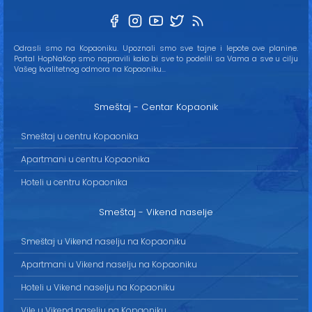
Odrasli smo na Kopaoniku. Upoznali smo sve tajne i lepote ove planine.
Portal HopNaKop smo napravili kako bi sve to podelili sa Vama a sve u cilju
Vašeg kvalitetnog odmora na Kopaoniku...
Smeštaj - Centar Kopaonik
Smeštaj u centru Kopaonika
Apartmani u centru Kopaonika
Hoteli u centru Kopaonika
Smeštaj - Vikend naselje
Smeštaj u Vikend naselju na Kopaoniku
Apartmani u Vikend naselju na Kopaoniku
Hoteli u Vikend naselju na Kopaoniku
Vile u Vikend naselju na Kopaoniku