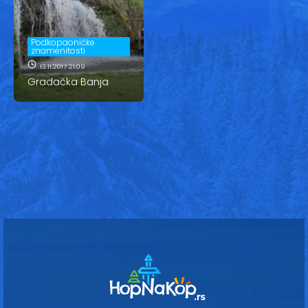
Vesti
Oglasi
Podkopaoničke
znamenitosti
Galerija
13.11.2017 21:09
Gradačka Banja
Copyright© 2020
HopNaKop