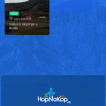
Vesti
Oglasi
Vesti
24.09.2018 13:52
Galerija
Uskoro skijanje u
Raški
Copyright© 2020
HopNaKop