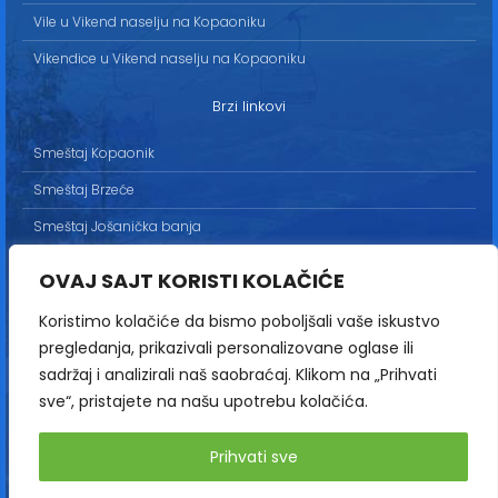
Vile u Vikend naselju na Kopaoniku
Vikendice u Vikend naselju na Kopaoniku
Brzi linkovi
Smeštaj Kopaonik
Smeštaj Brzeće
Smeštaj Jošanička banja
Uslovi korišćenja
OVAJ SAJT KORISTI KOLAČIĆE
Marketing
Koristimo kolačiće da bismo poboljšali vaše iskustvo
Politika privatnosti
pregledanja, prikazivali personalizovane oglase ili
Kontakt
sadržaj i analizirali naš saobraćaj. Klikom na „Prihvati
sve“, pristajete na našu upotrebu kolačića.
Copyright© 2013-2026 | HopNaKop
Prihvati sve
Sva prava zadržana / All rights reserved