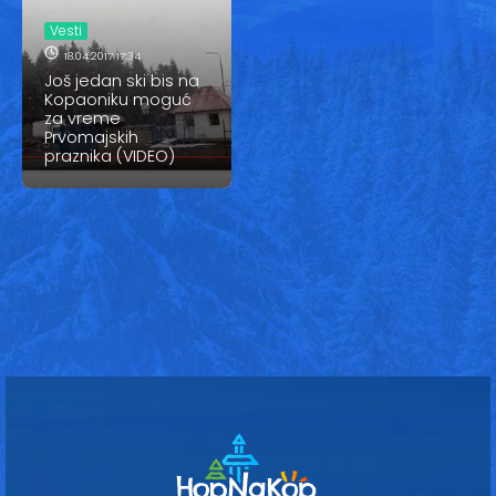
Vesti
Vesti
Oglasi
18.04.2017 17:34
Još jedan ski bis na
Galerija
Kopaoniku moguć
za vreme
Prvomajskih
praznika (VIDEO)
Copyright© 2020
HopNaKop