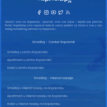
Odrasli smo na Kopaoniku. Upoznali smo sve tajne i lepote ove planine.
Portal HopNaKop smo napravili kako bi sve to podelili sa Vama a sve u cilju
Vašeg kvalitetnog odmora na Kopaoniku...
Smeštaj - Centar Kopaonik
Smeštaj u centru Kopaonika
Apartmani u centru Kopaonika
Hoteli u centru Kopaonika
Smeštaj - Vikend naselje
Smeštaj u Vikend naselju na Kopaoniku
Apartmani u Vikend naselju na Kopaoniku
Hoteli u Vikend naselju na Kopaoniku