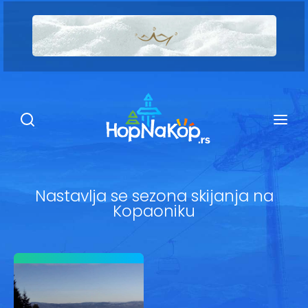
Smeštaj Kopaonik
Ugostiteljstvo
Sadržaj
Kop Info
Nastavlja se sezona skijanja na
Kopaoniku
Ski info
Ski škole
Ski renta