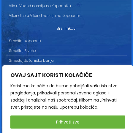
Vile u Vikend naselju na Kopaoniku
Vikendice u Vikend naselju na Kopaoniku
Brzi linkovi
Smeštaj Kopaonik
Smeštaj Brzeće
Smeštaj Jošanička banja
Uslovi korišćenja
OVAJ SAJT KORISTI KOLAČIĆE
Marketing
Koristimo kolačiće da bismo poboljšali vaše iskustvo
Politika privatnosti
pregledanja, prikazivali personalizovane oglase ili
Kontakt
sadržaj i analizirali naš saobraćaj. Klikom na „Prihvati
sve“, pristajete na našu upotrebu kolačića.
Copyright© 2013-2026 | HopNaKop
Prihvati sve
Sva prava zadržana / All rights reserved