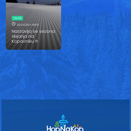
Vesti
Oglasi
Vesti
20.04.2017 15:09
Galerija
Nastavlja se sezona
skijanja na
Kopaoniku !!!
Copyright© 2020
HopNaKop