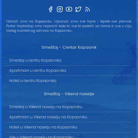
Odrasli smo na Kopaoniku. Upoznali smo sve tajne i lepote ove planine.
Portal HopNaKop smo napravili kako bi sve to podelili sa Vama a sve u cilju
Vašeg kvalitetnog odmora na Kopaoniku...
Smeštaj - Centar Kopaonik
Smeštaj u centru Kopaonika
Apartmani u centru Kopaonika
Hoteli u centru Kopaonika
Smeštaj - Vikend naselje
Smeštaj u Vikend naselju na Kopaoniku
Apartmani u Vikend naselju na Kopaoniku
Hoteli u Vikend naselju na Kopaoniku
Vile u Vikend naselju na Kopaoniku