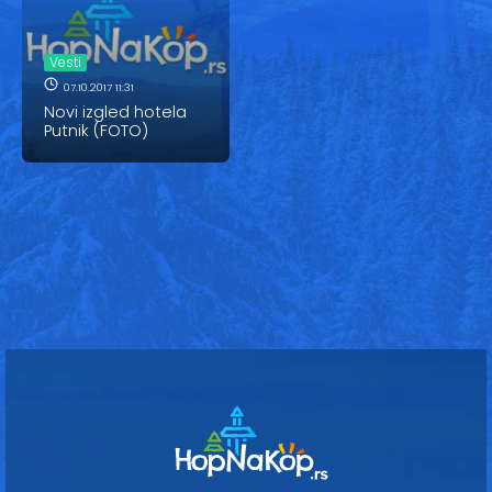
Vesti
Oglasi
Vesti
07.10.2017 11:31
Galerija
Novi izgled hotela
Putnik (FOTO)
Copyright© 2020
HopNaKop