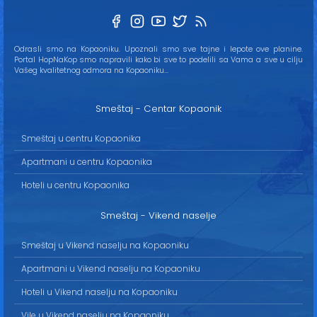
Odrasli smo na Kopaoniku. Upoznali smo sve tajne i lepote ove planine.
Portal HopNaKop smo napravili kako bi sve to podelili sa Vama a sve u cilju
Vašeg kvalitetnog odmora na Kopaoniku...
Smeštaj - Centar Kopaonik
Smeštaj u centru Kopaonika
Apartmani u centru Kopaonika
Hoteli u centru Kopaonika
Smeštaj - Vikend naselje
Smeštaj u Vikend naselju na Kopaoniku
Apartmani u Vikend naselju na Kopaoniku
Hoteli u Vikend naselju na Kopaoniku
Vile u Vikend naselju na Kopaoniku