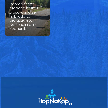
Vesti
Dobra vest za
građane Raške i
Oglasi
Brusa: ukida se
naknada za
prolazak kroz
Galerija
Nacionalni park
Kopaonik
Copyright© 2020
HopNaKop