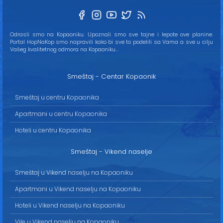
Odrasli smo na Kopaoniku. Upoznali smo sve tajne i lepote ove planine.
Portal HopNaKop smo napravili kako bi sve to podelili sa Vama a sve u cilju
Vašeg kvalitetnog odmora na Kopaoniku...
Smeštaj - Centar Kopaonik
Smeštaj u centru Kopaonika
Apartmani u centru Kopaonika
Hoteli u centru Kopaonika
Smeštaj - Vikend naselje
Smeštaj u Vikend naselju na Kopaoniku
Apartmani u Vikend naselju na Kopaoniku
Hoteli u Vikend naselju na Kopaoniku
Vile u Vikend naselju na Kopaoniku