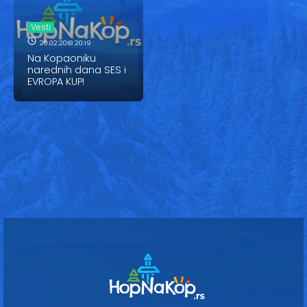
Vesti
Vesti
Oglasi
20.02.2018 20:19
Na Kopaoniku
Galerija
narednih dana SES i
EVROPA KUP!
Copyright© 2020
HopNaKop