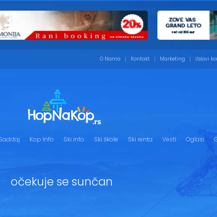
O Nama
Kontakt
Marketing
Uslovi ko
Sadržaj
Kop Info
Ski info
Ski škole
Ski renta
Vesti
Oglasi
G
očekuje se sunčan