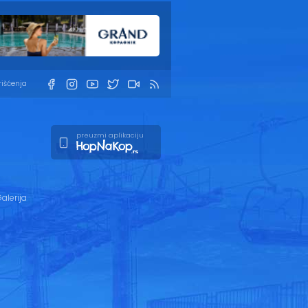
rišćenja
preuzmi aplikaciju
alerija