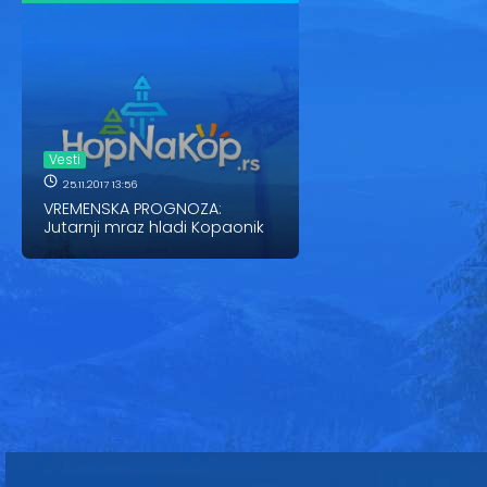
Vesti
25.11.2017 13:56
VREMENSKA PROGNOZA:
Jutarnji mraz hladi Kopaonik