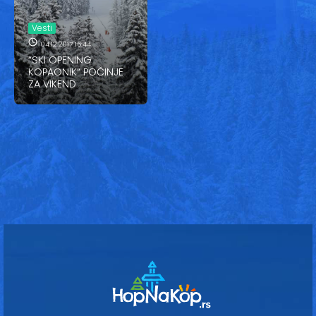
Vesti
Vesti
Oglasi
04.12.2017 16:44
“SKI OPENING
Galerija
KOPAONIK“ POČINJE
ZA VIKEND
Copyright© 2020
HopNaKop