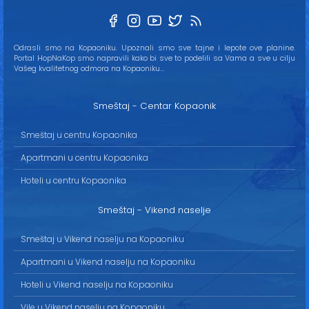
Odrasli smo na Kopaoniku. Upoznali smo sve tajne i lepote ove planine.
Portal HopNaKop smo napravili kako bi sve to podelili sa Vama a sve u cilju
Vašeg kvalitetnog odmora na Kopaoniku...
Smeštaj - Centar Kopaonik
Smeštaj u centru Kopaonika
Apartmani u centru Kopaonika
Hoteli u centru Kopaonika
Smeštaj - Vikend naselje
Smeštaj u Vikend naselju na Kopaoniku
Apartmani u Vikend naselju na Kopaoniku
Hoteli u Vikend naselju na Kopaoniku
Vile u Vikend naselju na Kopaoniku