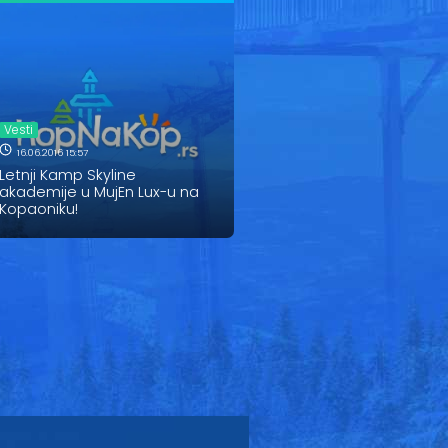
Vesti
16.06.2016 15:57
Letnji Kamp Skyline
akademije u MujEn Lux-u na
Kopaoniku!