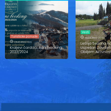
Vesti
Turisticke ponude
16.09.2023 20:04
05.10.2023 19:11
Letnja Sezona n
Kraljevi čardaci: Rani booking
Uspešan Završet
2023/2024
Obiljem Aktivnost