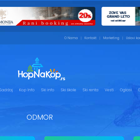
O Nama
Kontakt
Marketing
Uslovi ko
Sadržaj
Kop Info
Ski info
Ski škole
Ski renta
Vesti
Oglasi
G
ODMOR