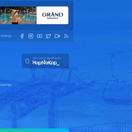
rišćenja
preuzmi aplikaciju
alerija