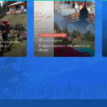
Turisticke ponude
02.09.2023 08:58
a Kopaoniku:
ak sa
Kraljevi čardaci: SPA vikend za
i
dvoje