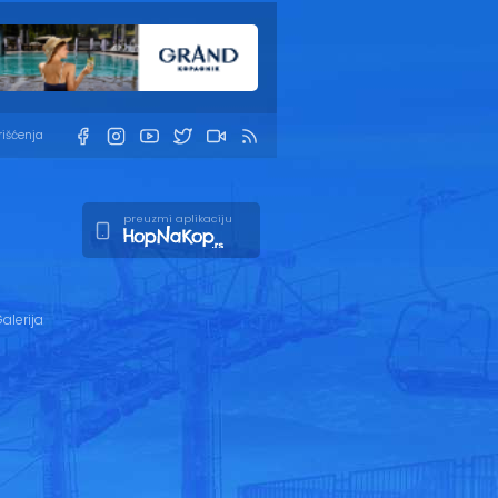
rišćenja
preuzmi aplikaciju
alerija