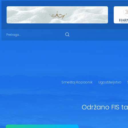
Smeštaj Kopaonik
Ugostiteljstvo
Održano FIS t