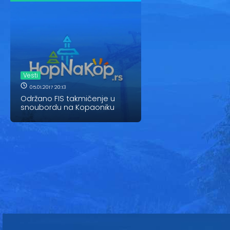
Vesti
05.01.2017 20:13
Održano FIS takmičenje u
snoubordu na Kopaoniku