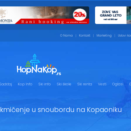
O Nama
Kontakt
Marketing
Uslovi ko
Sadržaj
Kop Info
Ski info
Ski škole
Ski renta
Vesti
Oglasi
G
akmičenje u snoubordu na Kopaoniku