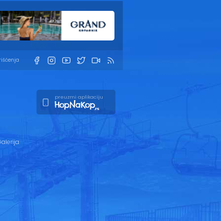
rišćenja
preuzmi aplikaciju
alerija