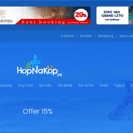
O Nama
Kontakt
Marketing
Uslovi ko
Sadržaj
Kop Info
Ski info
Ski škole
Ski renta
Vesti
Oglasi
G
Offer 15%