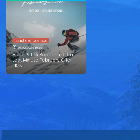
Turisticke ponude
08.02.2026 19:55
Hotel Putnik Kopaonik: Ultra
Last Minute February Offer
-15%