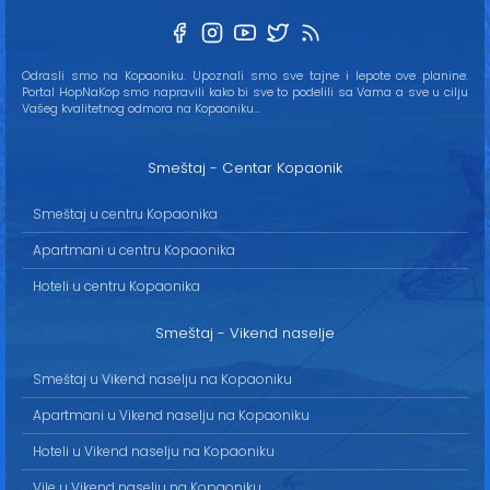
Odrasli smo na Kopaoniku. Upoznali smo sve tajne i lepote ove planine.
Portal HopNaKop smo napravili kako bi sve to podelili sa Vama a sve u cilju
Vašeg kvalitetnog odmora na Kopaoniku...
Smeštaj - Centar Kopaonik
Smeštaj u centru Kopaonika
Apartmani u centru Kopaonika
Hoteli u centru Kopaonika
Smeštaj - Vikend naselje
Smeštaj u Vikend naselju na Kopaoniku
Apartmani u Vikend naselju na Kopaoniku
Hoteli u Vikend naselju na Kopaoniku
Vile u Vikend naselju na Kopaoniku