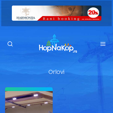
Smeštaj Kopaonik
Ugostiteljstvo
Sadržaj
Kop Info
Orlovi
Ski info
Ski škole
Ski renta