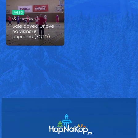
Vesti
Vesti
Oglasi
20.07.2016 13:31
Sale doveo Orlove
Galerija
na visinske
pripreme (FOTO)
Copyright© 2020
HopNaKop