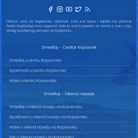
Odrasli smo na Kopaoniku. Upoznali smo sve tajne i lepote ove planine.
Portal HopNaKop smo napravili kako bi sve to podelili sa Vama a sve u cilju
Vašeg kvalitetnog odmora na Kopaoniku...
Smeštaj - Centar Kopaonik
Smeštaj u centru Kopaonika
Apartmani u centru Kopaonika
Hoteli u centru Kopaonika
Smeštaj - Vikend naselje
Smeštaj u Vikend naselju na Kopaoniku
Apartmani u Vikend naselju na Kopaoniku
Hoteli u Vikend naselju na Kopaoniku
Vile u Vikend naselju na Kopaoniku