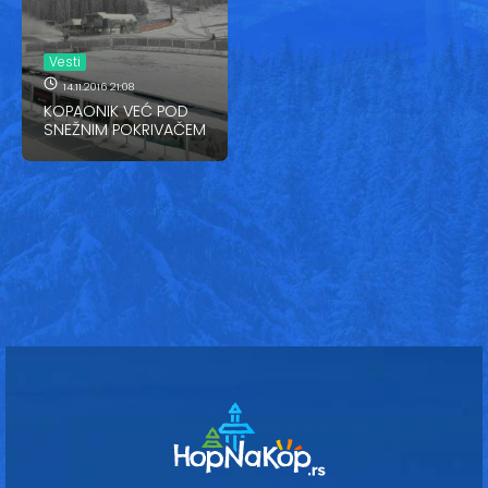
Vesti
Oglasi
Vesti
14.11.2016 21:08
Galerija
KOPAONIK VEĆ POD
SNEŽNIM POKRIVAČEM
Copyright© 2020
HopNaKop