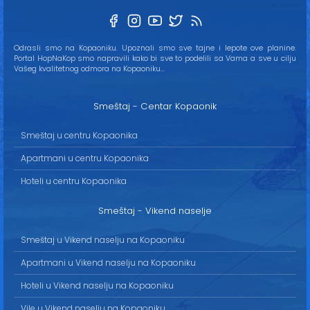
Odrasli smo na Kopaoniku. Upoznali smo sve tajne i lepote ove planine.
Portal HopNaKop smo napravili kako bi sve to podelili sa Vama a sve u cilju
Vašeg kvalitetnog odmora na Kopaoniku...
Smeštaj - Centar Kopaonik
Smeštaj u centru Kopaonika
Apartmani u centru Kopaonika
Hoteli u centru Kopaonika
Smeštaj - Vikend naselje
Smeštaj u Vikend naselju na Kopaoniku
Apartmani u Vikend naselju na Kopaoniku
Hoteli u Vikend naselju na Kopaoniku
Vile u Vikend naselju na Kopaoniku