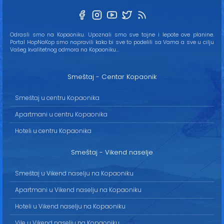
Odrasli smo na Kopaoniku. Upoznali smo sve tajne i lepote ove planine.
Portal HopNaKop smo napravili kako bi sve to podelili sa Vama a sve u cilju
Vašeg kvalitetnog odmora na Kopaoniku...
Smeštaj - Centar Kopaonik
Smeštaj u centru Kopaonika
Apartmani u centru Kopaonika
Hoteli u centru Kopaonika
Smeštaj - Vikend naselje
Smeštaj u Vikend naselju na Kopaoniku
Apartmani u Vikend naselju na Kopaoniku
Hoteli u Vikend naselju na Kopaoniku
Vile u Vikend naselju na Kopaoniku