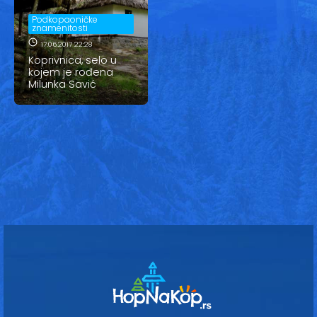
Vesti
Podkopaoničke
znamenitosti
Oglasi
17.06.2017 22:28
Koprivnica, selo u
Galerija
kojem je rođena
Milunka Savić
Copyright© 2020
HopNaKop