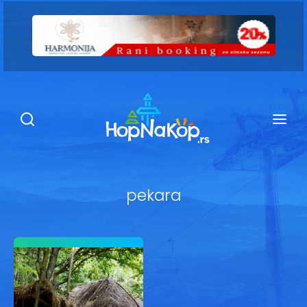
Smeštaj Kopaonik
Ugostiteljstvo
Sadržaj
Kop Info
pekara
Ski info
Ski škole
Ski renta