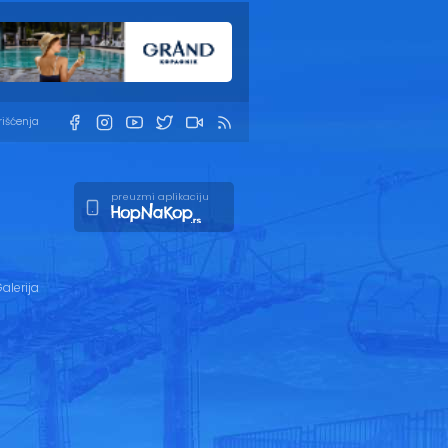
rišćenja
preuzmi aplikaciju
alerija