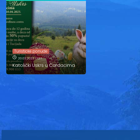
Turisticke ponude
20.03.2023 17:27
Katolički Uskrs u Čardacima