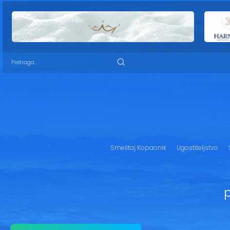
Smeštaj Kopaonik
Ugostiteljstvo
p