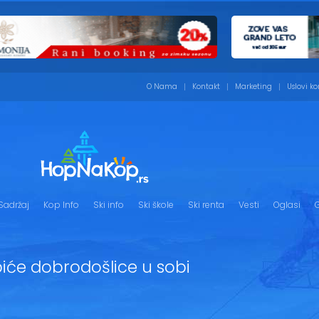
O Nama
Kontakt
Marketing
Uslovi ko
Sadržaj
Kop Info
Ski info
Ski škole
Ski renta
Vesti
Oglasi
G
iće dobrodošlice u sobi