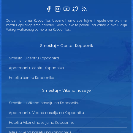
Odrasli smo na Kopaoniku. Upoznali smo sve tajne i lepote ove planine.
Portal HopNaKop smo napravili kako bi sve to podelili sa Vama a sve u cilju
Vašeg kvalitetnog odmora na Kopaoniku...
Smeštaj - Centar Kopaonik
Smeštaj u centru Kopaonika
Apartmani u centru Kopaonika
Hoteli u centru Kopaonika
Smeštaj - Vikend naselje
Smeštaj u Vikend naselju na Kopaoniku
Apartmani u Vikend naselju na Kopaoniku
Hoteli u Vikend naselju na Kopaoniku
Vile u Vikend naselju na Kopaoniku