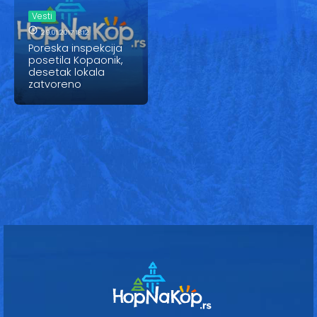
Vesti
Vesti
Oglasi
29.01.2017 18:12
Poreska inspekcija
posetila Kopaonik,
Galerija
desetak lokala
zatvoreno
Copyright© 2020
HopNaKop