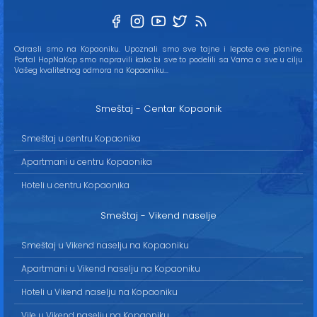
Odrasli smo na Kopaoniku. Upoznali smo sve tajne i lepote ove planine.
Portal HopNaKop smo napravili kako bi sve to podelili sa Vama a sve u cilju
Vašeg kvalitetnog odmora na Kopaoniku...
Smeštaj - Centar Kopaonik
Smeštaj u centru Kopaonika
Apartmani u centru Kopaonika
Hoteli u centru Kopaonika
Smeštaj - Vikend naselje
Smeštaj u Vikend naselju na Kopaoniku
Apartmani u Vikend naselju na Kopaoniku
Hoteli u Vikend naselju na Kopaoniku
Vile u Vikend naselju na Kopaoniku