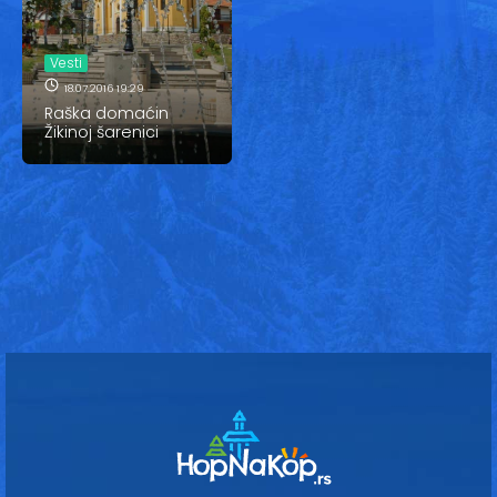
Vesti
Oglasi
Vesti
18.07.2016 19:29
Galerija
Raška domaćin
Žikinoj šarenici
Copyright© 2020
HopNaKop