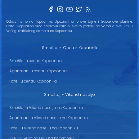
Odrasli smo na Kopaoniku. Upoznali smo sve tajne i lepote ove planine.
Portal HopNaKop smo napravili kako bi sve to podelili sa Vama a sve u cilju
Vašeg kvalitetnog odmora na Kopaoniku...
Smeštaj - Centar Kopaonik
Smeštaj u centru Kopaonika
Apartmani u centru Kopaonika
Hoteli u centru Kopaonika
Smeštaj - Vikend naselje
Smeštaj u Vikend naselju na Kopaoniku
Apartmani u Vikend naselju na Kopaoniku
Hoteli u Vikend naselju na Kopaoniku
Vile u Vikend naselju na Kopaoniku