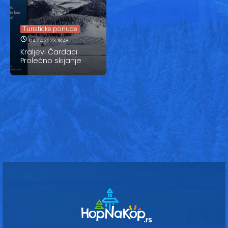
Vesti
Oglasi
Turisticke ponude
04.04.2023 18:48
Galerija
Kraljevi Čardaci:
Prolećno skijanje
Copyright© 2020
HopNaKop