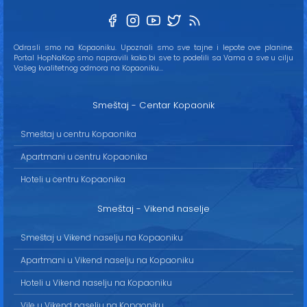
Odrasli smo na Kopaoniku. Upoznali smo sve tajne i lepote ove planine.
Portal HopNaKop smo napravili kako bi sve to podelili sa Vama a sve u cilju
Vašeg kvalitetnog odmora na Kopaoniku...
Smeštaj - Centar Kopaonik
Smeštaj u centru Kopaonika
Apartmani u centru Kopaonika
Hoteli u centru Kopaonika
Smeštaj - Vikend naselje
Smeštaj u Vikend naselju na Kopaoniku
Apartmani u Vikend naselju na Kopaoniku
Hoteli u Vikend naselju na Kopaoniku
Vile u Vikend naselju na Kopaoniku