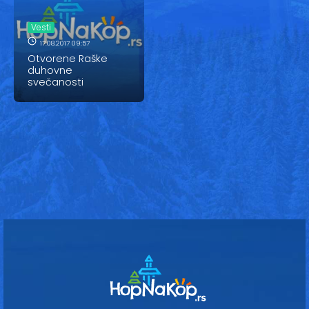
Vesti
Vesti
Oglasi
17.08.2017 09:57
Otvorene Raške
Galerija
duhovne
svečanosti
Copyright© 2020
HopNaKop