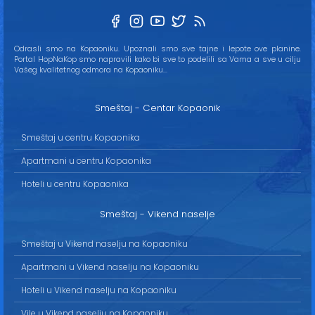
Odrasli smo na Kopaoniku. Upoznali smo sve tajne i lepote ove planine.
Portal HopNaKop smo napravili kako bi sve to podelili sa Vama a sve u cilju
Vašeg kvalitetnog odmora na Kopaoniku...
Smeštaj - Centar Kopaonik
Smeštaj u centru Kopaonika
Apartmani u centru Kopaonika
Hoteli u centru Kopaonika
Smeštaj - Vikend naselje
Smeštaj u Vikend naselju na Kopaoniku
Apartmani u Vikend naselju na Kopaoniku
Hoteli u Vikend naselju na Kopaoniku
Vile u Vikend naselju na Kopaoniku