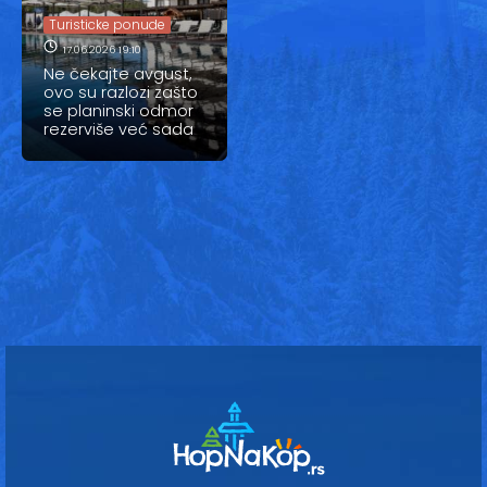
Vesti
Turisticke ponude
Oglasi
17.06.2026 19:10
Ne čekajte avgust,
ovo su razlozi zašto
Galerija
se planinski odmor
rezerviše već sada
Copyright© 2020
HopNaKop