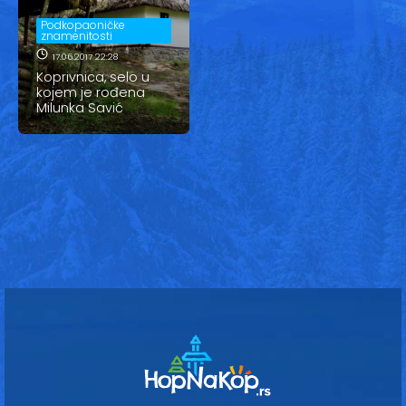
Vesti
Podkopaoničke
znamenitosti
Oglasi
17.06.2017 22:28
Koprivnica, selo u
Galerija
kojem je rođena
Milunka Savić
Copyright© 2020
HopNaKop