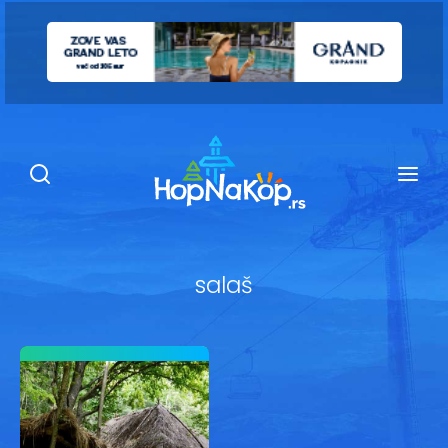
Smeštaj Kopaonik
Ugostiteljstvo
Sadržaj
Kop Info
salaš
Ski info
Ski škole
Ski renta