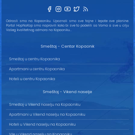
Odrasli smo na Kopaoniku. Upoznali smo sve tajne i lepote ove planine.
Portal HopNaKop smo napravili kako bi sve to podelili sa Vama a sve u cilju
Vašeg kvalitetnog odmora na Kopaoniku...
Smeštaj - Centar Kopaonik
Smeštaj u centru Kopaonika
Apartmani u centru Kopaonika
Hoteli u centru Kopaonika
Smeštaj - Vikend naselje
Smeštaj u Vikend naselju na Kopaoniku
Apartmani u Vikend naselju na Kopaoniku
Hoteli u Vikend naselju na Kopaoniku
Vile u Vikend naselju na Kopaoniku