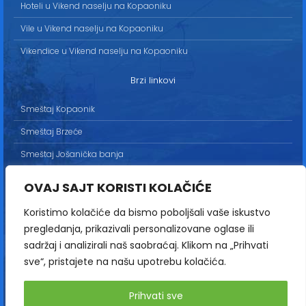
Hoteli u Vikend naselju na Kopaoniku
Vile u Vikend naselju na Kopaoniku
Vikendice u Vikend naselju na Kopaoniku
Brzi linkovi
Smeštaj Kopaonik
Smeštaj Brzeće
Smeštaj Jošanička banja
Uslovi korišćenja
OVAJ SAJT KORISTI KOLAČIĆE
Marketing
Koristimo kolačiće da bismo poboljšali vaše iskustvo
Politika privatnosti
pregledanja, prikazivali personalizovane oglase ili
Kontakt
sadržaj i analizirali naš saobraćaj. Klikom na „Prihvati
sve“, pristajete na našu upotrebu kolačića.
Copyright© 2013-2026 | HopNaKop
Prihvati sve
Sva prava zadržana / All rights reserved