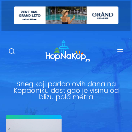
Smeštaj Kopaonik
Ugostiteljstvo
Sadržaj
Kop Info
Sneg koji padao ovih dana na
Kopaoniku dostigao je visinu od
Ski info
blizu pola metra
Ski škole
Ski renta