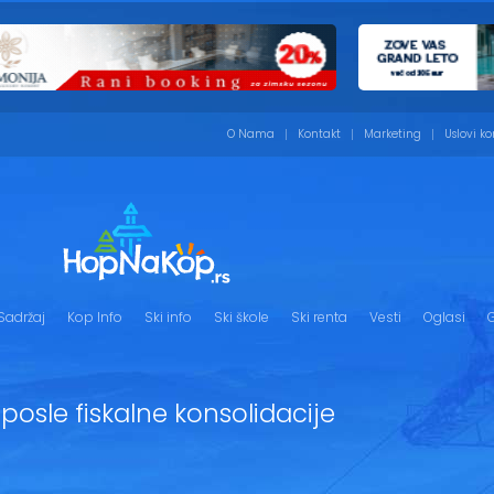
O Nama
Kontakt
Marketing
Uslovi ko
Sadržaj
Kop Info
Ski info
Ski škole
Ski renta
Vesti
Oglasi
G
 posle fiskalne konsolidacije