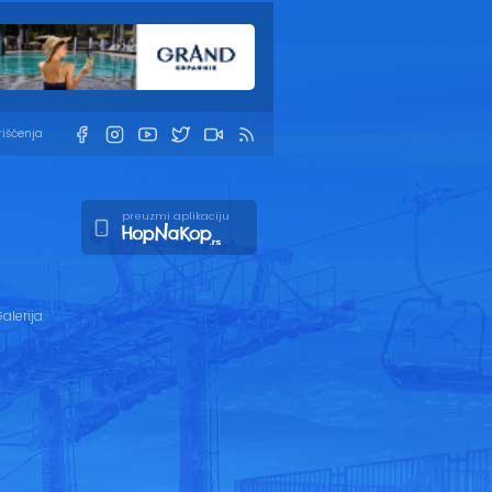
rišćenja
preuzmi aplikaciju
alerija