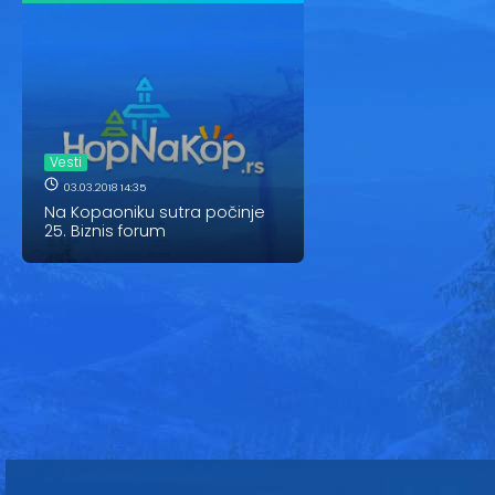
Vesti
03.03.2018 14:35
Na Kopaoniku sutra počinje
25. Biznis forum