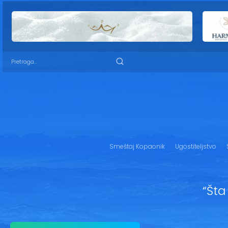
Smeštaj Kopaonik
Ugostiteljstvo
“Šta