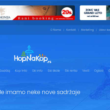
O Nama
Kontakt
Marketing
Uslovi ko
Sadržaj
Kop Info
Ski info
Ski škole
Ski renta
Vesti
Oglasi
G
đe imamo neke nove sadržaje