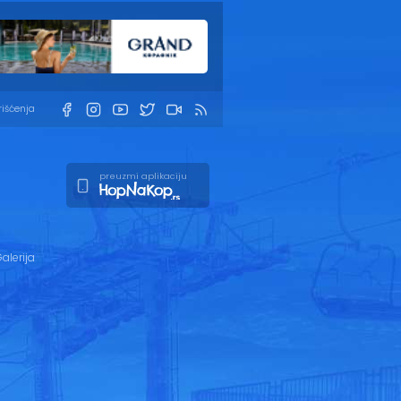
rišćenja
preuzmi aplikaciju
alerija