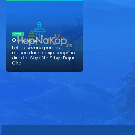
Vesti
09.06.2017 14:07
Letnja sezona počinje
mesec dana ranije, saopštio
direktor Skijališta Srbije Dejan
Ćika