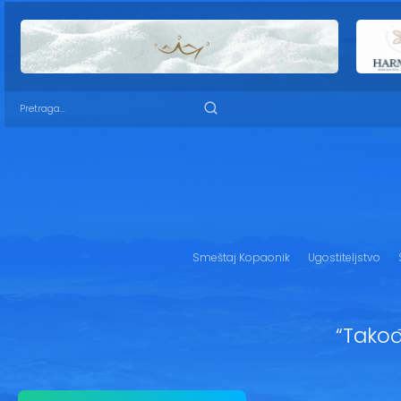
Smeštaj Kopaonik
Ugostiteljstvo
“Tako