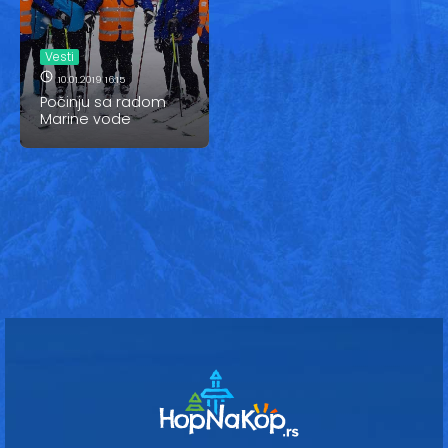
Vesti
Oglasi
Vesti
10.01.2019 16:15
Galerija
Počinju sa radom
Marine vode
Copyright© 2020
HopNaKop