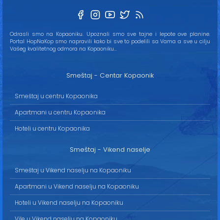
Odrasli smo na Kopaoniku. Upoznali smo sve tajne i lepote ove planine.
Portal HopNaKop smo napravili kako bi sve to podelili sa Vama a sve u cilju
Vašeg kvalitetnog odmora na Kopaoniku...
Smeštaj - Centar Kopaonik
Smeštaj u centru Kopaonika
Apartmani u centru Kopaonika
Hoteli u centru Kopaonika
Smeštaj - Vikend naselje
Smeštaj u Vikend naselju na Kopaoniku
Apartmani u Vikend naselju na Kopaoniku
Hoteli u Vikend naselju na Kopaoniku
Vile u Vikend naselju na Kopaoniku