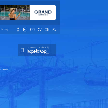
rišćenja
preuzmi aplikaciju
alerija