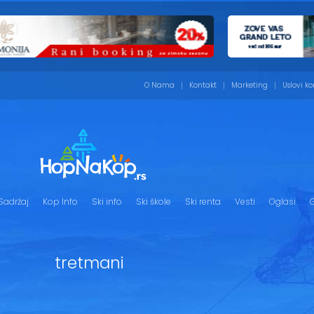
O Nama
Kontakt
Marketing
Uslovi ko
Sadržaj
Kop Info
Ski info
Ski škole
Ski renta
Vesti
Oglasi
G
tretmani