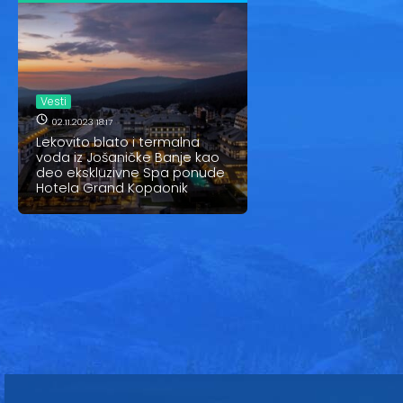
Vesti
02.11.2023 18:17
Lekovito blato i termalna
voda iz Jošaničke Banje kao
deo ekskluzivne Spa ponude
Hotela Grand Kopaonik