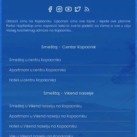
Odrasli smo na Kopaoniku. Upoznali smo sve tajne i lepote ove planine.
Portal HopNaKop smo napravili kako bi sve to podelili sa Vama a sve u cilju
Vašeg kvalitetnog odmora na Kopaoniku...
Smeštaj - Centar Kopaonik
Smeštaj u centru Kopaonika
Apartmani u centru Kopaonika
Hoteli u centru Kopaonika
Smeštaj - Vikend naselje
Smeštaj u Vikend naselju na Kopaoniku
Apartmani u Vikend naselju na Kopaoniku
Hoteli u Vikend naselju na Kopaoniku
Vile u Vikend naselju na Kopaoniku