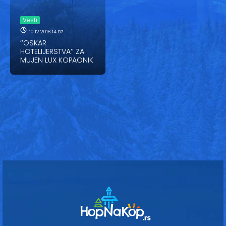
Vesti
Vesti
Oglasi
10.12.2018 14:57
’’OSKAR
Galerija
HOTELIJERSTVA’’ ZA
MUJEN LUX KOPAONIK
Copyright© 2020
HopNaKop