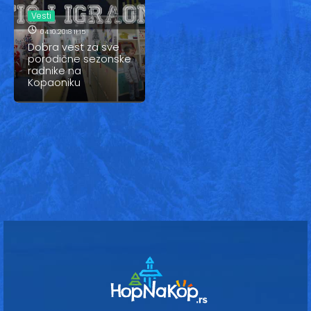
Vesti
Vesti
Oglasi
04.10.2018 11:15
Dobra vest za sve
porodične sezonske
Galerija
radnike na
Kopaoniku
Copyright© 2020
HopNaKop