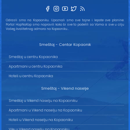
Odrasli smo na Kopaoniku. Upoznali smo sve tajne i lepote ove planine.
Portal HopNaKop smo napravili kako bi sve to podelili sa Vama a sve u cilju
Vašeg kvalitetnog odmora na Kopaoniku...
Smeštaj - Centar Kopaonik
Smeštaj u centru Kopaonika
Apartmani u centru Kopaonika
Hoteli u centru Kopaonika
Smeštaj - Vikend naselje
Smeštaj u Vikend naselju na Kopaoniku
Apartmani u Vikend naselju na Kopaoniku
Hoteli u Vikend naselju na Kopaoniku
Vile u Vikend naselju na Kopaoniku