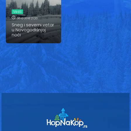
Vesti
Vesti
Oglasi
30.12.2018 21:20
Sneg i severni vetar
Galerija
u Novogodišnjoj
noći
Copyright© 2020
HopNaKop