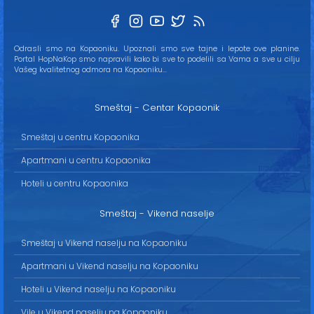
Odrasli smo na Kopaoniku. Upoznali smo sve tajne i lepote ove planine.
Portal HopNaKop smo napravili kako bi sve to podelili sa Vama a sve u cilju
Vašeg kvalitetnog odmora na Kopaoniku...
Smeštaj - Centar Kopaonik
Smeštaj u centru Kopaonika
Apartmani u centru Kopaonika
Hoteli u centru Kopaonika
Smeštaj - Vikend naselje
Smeštaj u Vikend naselju na Kopaoniku
Apartmani u Vikend naselju na Kopaoniku
Hoteli u Vikend naselju na Kopaoniku
Vile u Vikend naselju na Kopaoniku