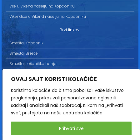
Vile u Vikend naselju na Kopaoniku
Vikendice u Vikend naselju na Kopaoniku
Brzi linkovi
Smeštaj Kopaonik
Smeštaj Brzeće
Smeštaj Jošanička banja
Uslovi korišćenja
OVAJ SAJT KORISTI KOLAČIĆE
Marketing
Koristimo kolačiće da bismo poboljšali vaše iskustvo
Politika privatnosti
pregledanja, prikazivali personalizovane oglase ili
Kontakt
sadržaj i analizirali naš saobraćaj. Klikom na „Prihvati
sve“, pristajete na našu upotrebu kolačića.
Copyright© 2013-2026 | HopNaKop
Prihvati sve
Sva prava zadržana / All rights reserved