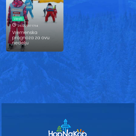
Vesti
Oglasi
Vesti
25.12.2017 17:14
Galerija
Vremenska
prognoza za ovu
nedelju
Copyright© 2020
HopNaKop