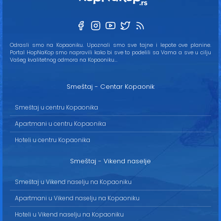
Odrasli smo na Kopaoniku. Upoznali smo sve tajne i lepote ove planine.
Portal HopNaKop smo napravili kako bi sve to podelili sa Vama a sve u cilju
Vašeg kvalitetnog odmora na Kopaoniku...
Smeštaj - Centar Kopaonik
Smeštaj u centru Kopaonika
Apartmani u centru Kopaonika
Hoteli u centru Kopaonika
Smeštaj - Vikend naselje
Smeštaj u Vikend naselju na Kopaoniku
Apartmani u Vikend naselju na Kopaoniku
Hoteli u Vikend naselju na Kopaoniku