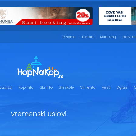
O Nama
Kontakt
Marketing
Uslovi ko
Sadržaj
Kop Info
Ski info
Ski škole
Ski renta
Vesti
Oglasi
G
vremenski uslovi