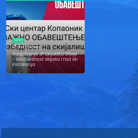
Vesti
10.01.2026 11:46
Saopštenje JP Skijališta Srbije
– Bezbednost skijaša i rad ski
instalacija