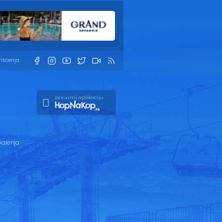
rišćenja
preuzmi aplikaciju
alerija