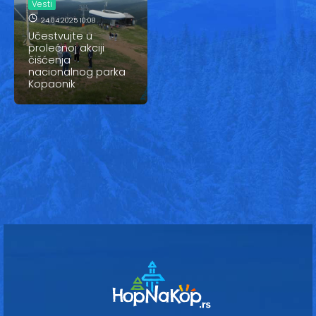
Vesti
Vesti
24.04.2025 10:08
Oglasi
Učestvujte u
prolećnoj akciji
čišćenja
Galerija
nacionalnog parka
Kopaonik
Copyright© 2020
HopNaKop