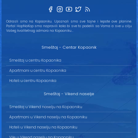
Odrasli smo na Kopaoniku. Upoznali smo sve tajne i lepote ove planine.
Portal HopNaKop smo napravili kako bi sve to podelili sa Vama a sve u cilju
Vašeg kvalitetnog odmora na Kopaoniku...
Smeštaj - Centar Kopaonik
Smeštaj u centru Kopaonika
Apartmani u centru Kopaonika
Hoteli u centru Kopaonika
Smeštaj - Vikend naselje
Smeštaj u Vikend naselju na Kopaoniku
Apartmani u Vikend naselju na Kopaoniku
Hoteli u Vikend naselju na Kopaoniku
Vile u Vikend naselju na Kopaoniku