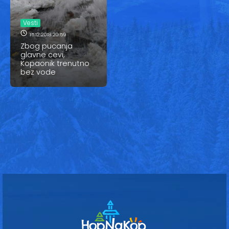
Vesti
Oglasi
Vesti
15.12.2018 20:59
Galerija
Zbog pucanja
glavne cevi,
Kopaonik trenutno
bez vode
Copyright© 2020
HopNaKop