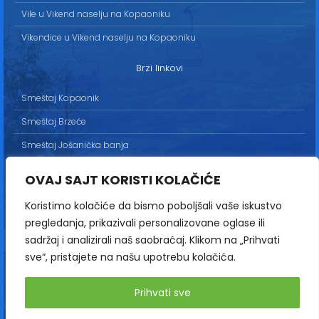
Vile u Vikend naselju na Kopaoniku
Vikendice u Vikend naselju na Kopaoniku
Brzi linkovi
Smeštaj Kopaonik
Smeštaj Brzeće
Smeštaj Jošanička banja
Uslovi korišćenja
OVAJ SAJT KORISTI KOLAČIĆE
Marketing
Koristimo kolačiće da bismo poboljšali vaše iskustvo
Politika privatnosti
pregledanja, prikazivali personalizovane oglase ili
Kontakt
sadržaj i analizirali naš saobraćaj. Klikom na „Prihvati
sve“, pristajete na našu upotrebu kolačića.
Copyright© 2013-2026 | HopNaKop
Prihvati sve
Sva prava zadržana / All rights reserved