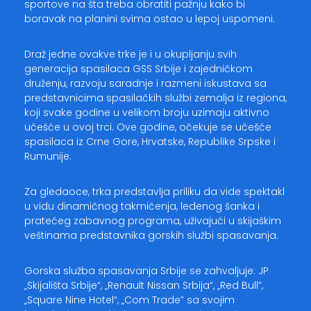
sportove na šta treba obratiti pažnju kako bi
boravak na planini svima ostao u lepoj uspomeni.
Draž jedne ovakve trke je i u okupljanju svih
generacija spasilaca GSS Srbije i zajedničkom
druženju, razvoju saradnje i razmeni iskustava sa
predstavnicima spasilačkih službi zemalja iz regiona,
koji svake godine u velikom broju uzimaju aktivno
učešće u ovoj trci. Ove godine, očekuje se učešće
spasilaca iz Crne Gore, Hrvatske, Republike Srpske i
Rumunije.
Za gledaoce, trka predstavlja priliku da vide spektakl
u vidu dinamičnog takmičenja, ledenog šanka i
pratećeg zabavnog programa, uživajući u skijaškim
veštinama predstavnika gorskih službi spasavanja.
Gorska služba spasavanja Srbije se zahvaljuje: JP
„Skijališta Srbije“, „Renault Nissan Srbija“, „Red Bull”,
„Square Nine Hotel“, „Com Trade” sa svojim