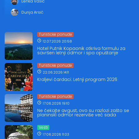
Lenka Vasić
Dunja Arsić
Turisticke ponude
12.07.2026 20:58
Hotel Putnik Kopaonik otkriva formulu za
savršen letnji odmor i spa opuštanje
Turisticke ponude
22.06.2026 14:11
Kraljevi čardaci: Letnji program 2026
Turisticke ponude
17.06.2026 19:10
Ne čekajte avgust, ovo su razlozi zašto se
planinski odmor rezerviše već sada
Vesti
17.06.2026 11:03