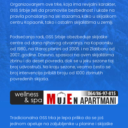
Organizovanjem ove trke, koja ima revijalni karakter,
GSS Srbije želi da promoviše bezbednost i ukaže na
pravila ponašanja na ski stazama, kako u skijaškom
centru Kopaonik, tako i ostalim skijalištima u zemlji.
Podsećanja radi, GSS Srbije obezbeđuje skijaške
centre od dana njihovog otvaranja: na Kopaoniku
od 1980., na Staroj planini od 2006. i na Zlatiboru od
2007. godine. Dnevno, spasioci na ovim skijalištima
zbrinu i do deset povreda, dok se u jeku sezone taj
broj udvostruči. Na kraju sezone, veoma često se
broj intervencija približi broju od 1000 zbrinutih
povređenih skijaša.
Tradicionalna GSS trka je lepa prilika da se još
jednom apeluje na zaljubljenike u planine i skijaške