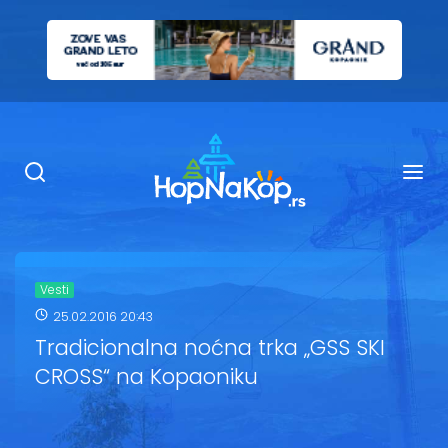
Smeštaj Kopaonik
Ugostiteljstvo
Sadržaj
Kop Info
Vesti
25.02.2016 20:43
Ski info
Tradicionalna noćna trka „GSS SKI
CROSS“ na Kopaoniku
Ski škole
Ski renta