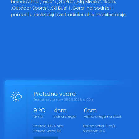
brendovima „Tesla“ i „GoPro“, „Mg Mivela”, “Ikom,
„Outdoor Sports“, „Ski Bus“ i „Gora“ na podršci i
pomoći u realizaciji ove tradicionalne manifestacije.
Pretežno vedro
Trenutno vreme - 08.06.2026. u 02h
9 °C
4cm
0cm
temp.
visina snega
visina snega na stazi
Pritisak: 835.4 hPa
Brzina vetra: 3 m/s
Pravac vetra: NE
Vlažnost: 71 %