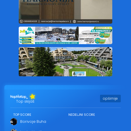
opširnije
Top skijaš
TOP SCORE
NEDELJNI SCORE
Borivoje Buha