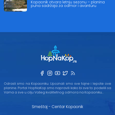
Kopaonik otvara letnju sezonu – planina
puna sadržaja za odmor i avanturu
Odrasli smo na Kopaoniku. Upoznali smo sve tajne i lepote ove
planine. Portal HopNaKop smo napravili kako bi sve to podelili sa
Vama a sve u cilju Vašeg kvalitetnog odmora na Kopaoniku...
Smeštaj - Centar Kopaonik