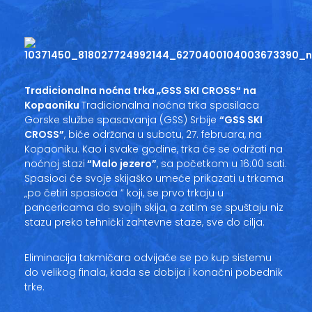
Vesti
Oglasi
Galerija
Tradicionalna noćna trka „GSS SKI CROSS“ na
Kopaoniku
Tradicionalna noćna trka spasilaca
Gorske službe spasavanja (GSS) Srbije
“GSS SKI
CROSS”
, biće održana u subotu, 27. februara, na
Copyright© 2020
HopNaKop
Kopaoniku. Kao i svake godine, trka će se održati na
noćnoj stazi
“Malo jezero”
, sa početkom u 16:00 sati.
Spasioci će svoje skijaško umeće prikazati u trkama
„po četiri spasioca ” koji, se prvo trkaju u
pancericama do svojih skija, a zatim se spuštaju niz
stazu preko tehnički zahtevne staze, sve do cilja.
Eliminacija takmičara odvijaće se po kup sistemu
do velikog finala, kada se dobija i konačni pobednik
trke.