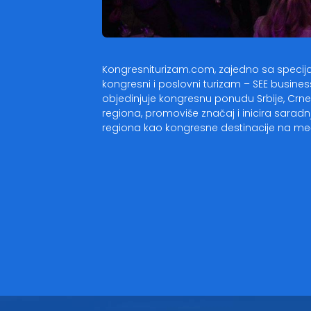
Kongresniturizam.com, zajedno sa speci
kongresni i poslovni turizam – SEE busine
objedinjuje kongresnu ponudu Srbije, Crne 
regiona, promoviše značaj i inicira sarad
regiona kao kongresne destinacije na me