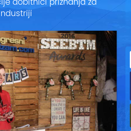
ije dobitnici priznanja za
ndustriji