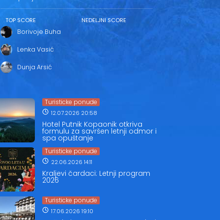
TOP SCORE
NEDELJNI SCORE
Borivoje Buha
Lenka Vasić
Dunja Arsić
Turisticke ponude
12.07.2026 20:58
Hotel Putnik Kopaonik otkriva
formulu za savršen letnji odmor i
spa opuštanje
Turisticke ponude
22.06.2026 14:11
Kraljevi čardaci: Letnji program
2026
Turisticke ponude
17.06.2026 19:10