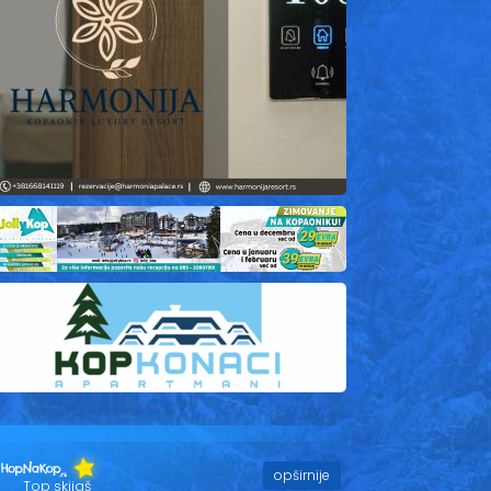
opširnije
Top skijaš