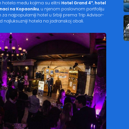
ih hotela među kojima su elitni
Hotel Grand 4*
,
hotel
naci na Kopaoniku
, u njenom poslovnom portfoliju
 za najpopularniji hotel u Srbiji prema Trip Advisor-
d najluksuzniji hotela na jadranskoj obali.