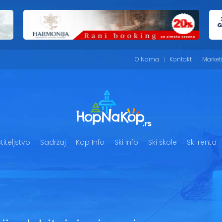
O Nama
Kontakt
Market
iteljstvo
Sadržaj
Kop Info
Ski info
Ski škole
Ski renta