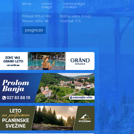
temp.
visina
visina snega
snega
na stazi
Pritisak: 835.4 hPa
Brzina vetra: 3 m/s
Pravac vetra: NE
Vlažnost: 71 %
prognoza