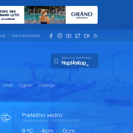
ing
Uslovi korišćenja
preuzmi aplikaciju
Vesti
Oglasi
Galerija
Pretežno vedro
Trenutno vreme - 08.06.2026. u 02h
9 °C
4cm
0cm