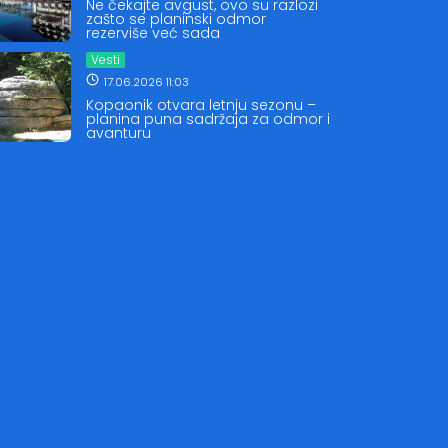
Ne čekajte avgust, ovo su razlozi
zašto se planinski odmor
rezerviše već sada
Vesti
17.06.2026 11:03
Kopaonik otvara letnju sezonu –
planina puna sadržaja za odmor i
avanturu