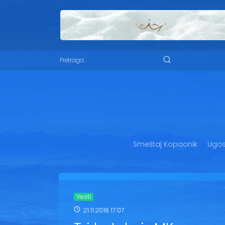
Smeštaj Kopaonik
Ugost
Vesti
21.11.2016 17:07