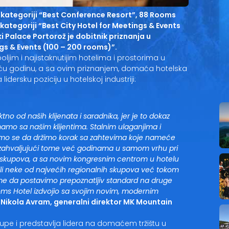
 kategoriji “Best Conference Resort”, 88 Rooms
 kategoriji “Best City Hotel for Meetings & Events
i Palace Portorož je dobitnik priznanja u
ngs & Events (100 – 200 rooms)”.
jim i najistaknutijim hotelima i prostorima u
ekuću godinu, a sa ovim priznanjem, domaća hotelska
dersku poziciju u hotelskoj industriji:
o od naših klijenata i saradnika, jer je to dokaz
mamo sa našim klijentima. Stalnim ulaganjima i
o se da držimo korak sa zahtevima koje nameće
zahvaljujući tome već godinama u samom vrhu pri
ih skupova, a sa novim kongresnim centrom u hotelu
ili neke od najvećih regionalnih skupova već tokom
me da postavimo prepoznatljiv standard na druge
ooms Hotel izdvojio sa svojim novim, modernim
e Nikola Avram, generalni direktor MK Mountain
upe i predstavlja lidera na domaćem tržištu u