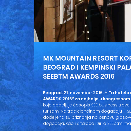
MK MOUNTAIN RESORT KOP
BEOGRAD I KEMPINSKI PA
SEEBTM AWARDS 2016
Beograd, 21. novembar 2016. – Tri hotela
AWARDS 2016“ za najbolje u kongresnom 
koje dodeljuje časopis SEE business travel
turizam. Na tradicionalnom događaju – S
dodeljena su priznanja na osnovu glaso
događaja, kao i čitalaca i žirija SEEbtm m