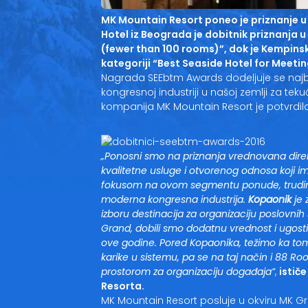
MK Mountain Resort poneo je priznanje u
Hotel iz Beograda je dobitnik priznanja u
(fewer than 100 rooms)”, dok je Kempinsk
kategoriji “Best Seaside Hotel for Meeti
Nagrada SEEbtm Awards dodeljuje se najbol
kongresnoj industriji u našoj zemlji za t
kompanija MK Mountain Resort je potvrdila li
„Ponosni smo na priznanja vrednovana direktn
kvalitetne usluge i otvorenog odnosa koji i
fokusom na ovom segmentu ponude, trudim
moderna kongresna industrija.
Kopaonik
je 
izboru destinacija za organizaciju poslovn
Grand, dobili smo dodatnu vrednost i ugost
ove godine. Pored Kopaonika, težimo ka to
karike u sistemu, pa se na taj način i 88 R
prostorom za organizaciju događaja“
,
istič
Resorta.
MK Mountain Resort posluje u okviru MK Gr