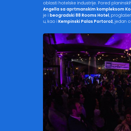
oblasti hotelske industrije. Pored planinsk
Angella sa aprtmanskim kompleksom Ko
je i
beogradski 88 Rooms Hotel
, proglašen
u, kao i
Kempinski Palas Portorož
, jedan o