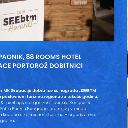
AONIK, 88 ROOMS HOTEL
LACE PORTOROŽ DOBITNICI
 iz MK Grupacije dobitnice su nagrada „SEEBTM
i poslovnom turizmu regiona za tekuću godinu
,
 & meetings u organizaciji portala Kongresni
EEbtm Party u Beogradu, proteklog vikenda
va kupaca u konresnom turizmu – organizatora
agazina.