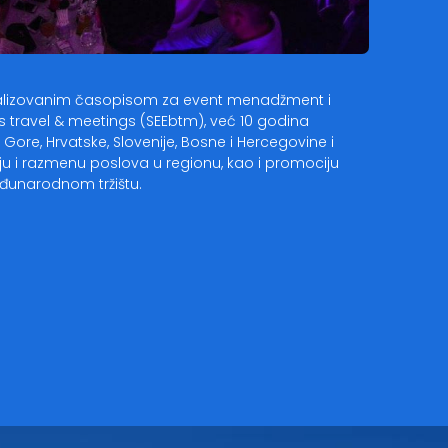
jalizovanim časopisom za event menadžment i
ss travel & meetings (SEEbtm), već 10 godina
Gore, Hrvatske, Slovenije, Bosne i Hercegovine i
nju i razmenu poslova u regionu, kao i promociju
đunarodnom tržištu.