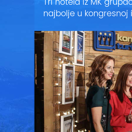
Tri hotela iz MK grupac
najbolje u kongresnoj i