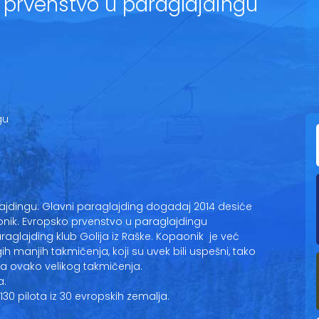
o prvenstvo u paraglajdingu
gu
lajdingu: Glavni paraglajding dogadaj 2014 desiće
aonik. Evropsko prvenstvo u paraglajdingu
raglajding klub Golija iz Raške. Kopaonik je već
ih manjih takmičenja, koji su uvek bili uspešni, tako
a ovako velikog takmičenja.
a.
30 pilota iz 30 evropskih zemalja.