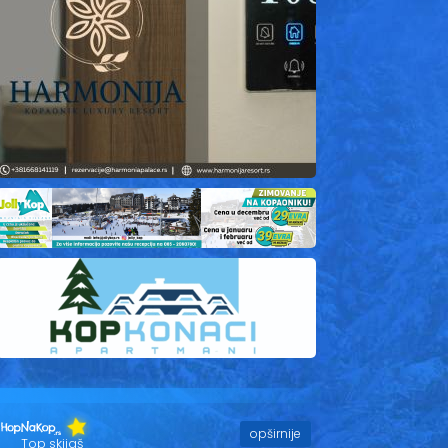
opširnije
Top skijaš