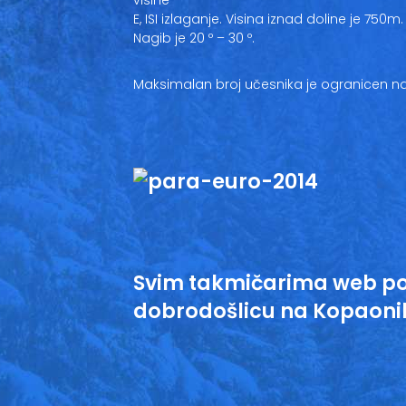
visine
E, ISI izlaganje. Visina iznad doline je 750m.
Nagib je 20 º – 30 º.
Maksimalan broj učesnika je ogranicen na 
Svim takmičarima web po
dobrodošlicu na Kopaonik