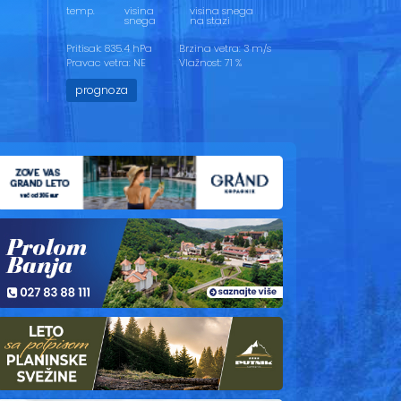
temp.
visina
visina snega
snega
na stazi
Pritisak: 835.4 hPa
Brzina vetra: 3 m/s
Pravac vetra: NE
Vlažnost: 71 %
prognoza