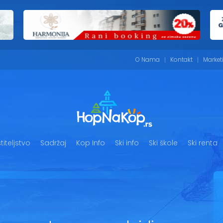
O Nama
Kontakt
Market
iteljstvo
Sadržaj
Kop Info
Ski info
Ski škole
Ski renta