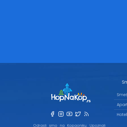
Sm
Smeš
Apar
Hote
Odrasli smo na Kopaoniku. Upoznali