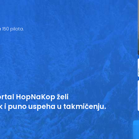
150 pilota.
rtal HopNaKop želi
 i puno uspeha u takmičenju.