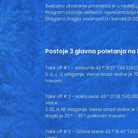
Svečano otvaranje prvenstva je u nedelju, 
Program počinje defileom reprezentacija 
Dragana Gagija Jovanovića i benda DI DŽEJ
Postoje 3 glavna poletanja na
Take off # 1 – Jadovnik 43 ° 19’27 “(43.3242
S, JI, J, JZ izlaganje. Visina iznad doline je
travom.
Take off # 2 – Kokorovac 43 ° 21’38 “(43.36
visine
Z, SZ, N, NE izlaganje. Visina iznad doline je
Nagib je 20 º – 30 º, prekriven travom.
Take off # 3 – Orlove Stene 43 ° 18:40 “(43