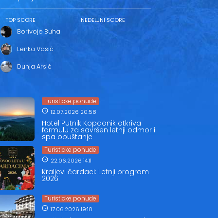
TOP SCORE
NEDELJNI SCORE
Borivoje Buha
Lenka Vasić
Dunja Arsić
Turisticke ponude
12.07.2026 20:58
Hotel Putnik Kopaonik otkriva
formulu za savršen letnji odmor i
spa opuštanje
Turisticke ponude
22.06.2026 14:11
Kraljevi čardaci: Letnji program
2026
Turisticke ponude
17.06.2026 19:10