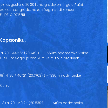
03. avgusta, u 20:30 h, na gradskom trgu u Raški.
kroz centar grada, nakon čega sledi koncert
 DŽI & DŽIBERI.
 Kopaoniku.
) N; 20 ° 44’56″ (20.7491) E – 1560m nadmorske visine.
 700-900m.Nagib je oko 20 º -35 º i to je prekriven
08) N; 20 ° 46’12″ (20.7702) E – 1330m nadmorske
 700m.
.3113) N; 20 ° 50’21″ (20.8392) E – 1740m nadmorske