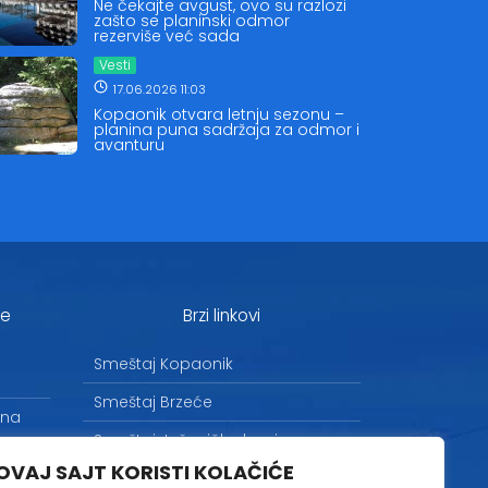
Ne čekajte avgust, ovo su razlozi
zašto se planinski odmor
rezerviše već sada
Vesti
17.06.2026 11:03
Kopaonik otvara letnju sezonu –
planina puna sadržaja za odmor i
avanturu
je
Brzi linkovi
Smeštaj Kopaonik
Smeštaj Brzeće
 na
Smeštaj Jošanička banja
OVAJ SAJT KORISTI KOLAČIĆE
Uslovi korišćenja