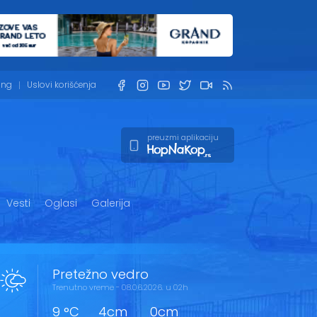
ing
Uslovi korišćenja
preuzmi aplikaciju
Vesti
Oglasi
Galerija
Pretežno vedro
Trenutno vreme - 08.06.2026. u 02h
9 °C
4cm
0cm