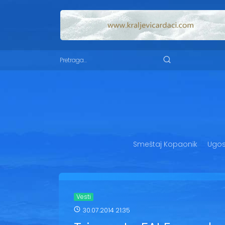
Smeštaj Kopaonik
Ugost
Vesti
30.07.2014 21:35