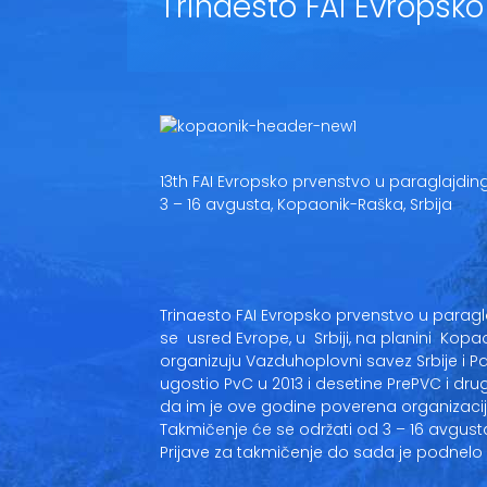
Trinaesto FAI Evropsk
13th FAI Evropsko prvenstvo u paraglajdin
3 – 16 avgusta, Kopaonik-Raška, Srbija
Trinaesto FAI Evropsko prvenstvo u parag
se usred Evrope, u Srbiji, na planini Kop
organizuju Vazduhoplovni savez Srbije i Pa
ugostio PvC u 2013 i desetine PrePVC i drug
da im je ove godine poverena organizacij
Takmičenje će se održati od 3 – 16 avgust
Prijave za takmičenje do sada je podnelo 1