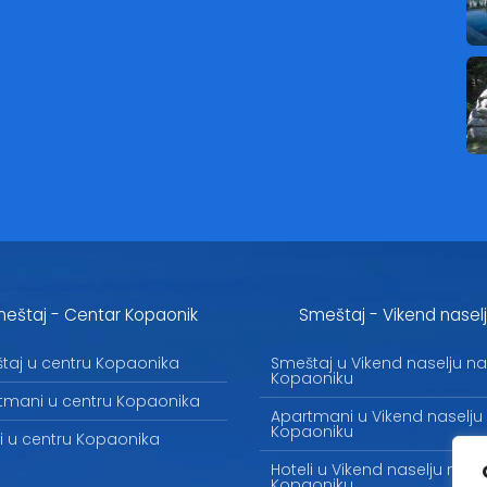
eštaj - Centar Kopaonik
Smeštaj - Vikend nasel
taj u centru Kopaonika
Smeštaj u Vikend naselju na
Kopaoniku
tmani u centru Kopaonika
Apartmani u Vikend naselju
Kopaoniku
li u centru Kopaonika
Hoteli u Vikend naselju na
Kopaoniku